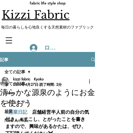
fabric life style shop
Kizzi Fabric
​毎日の暮らしを心地良くする天然素材のファブリック
ログイン
記事
全ての記事
kizzi fabric Kyoko
全ての記事
2019年4月27日
読了時間: 2分
清らかな源泉のようにお金
News
を使おう
コミュニティ
起業
#起業日記
　店舗経営半人前の自分の気
付き。❇️すこし、とがったことを書き
New Arrivals
ますので、興味があるかたは、ぜひ、