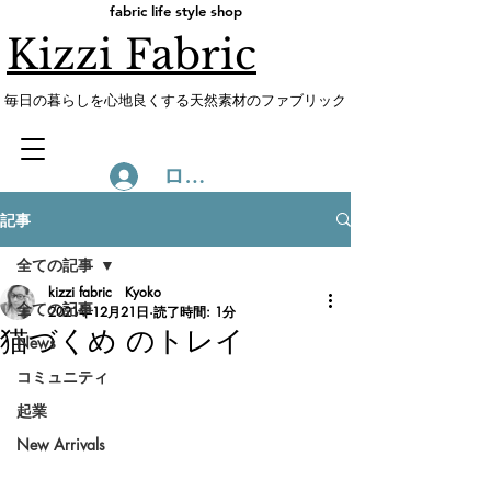
fabric life style shop
Kizzi Fabric
​毎日の暮らしを心地良くする天然素材のファブリック
ログイン
記事
全ての記事
kizzi fabric Kyoko
全ての記事
2021年12月21日
読了時間: 1分
猫づくめ のトレイ
News
コミュニティ
起業
New Arrivals