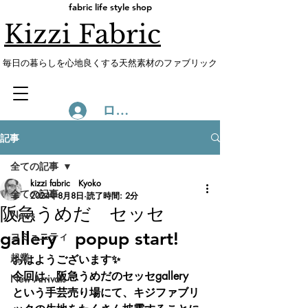
fabric life style shop
Kizzi Fabric
​毎日の暮らしを心地良くする天然素材のファブリック
ログイン
記事
全ての記事
kizzi fabric Kyoko
全ての記事
2024年8月8日
読了時間: 2分
阪急うめだ セッセ
News
gallery popup start!
コミュニティ
起業
おはようございます✨　
今回は、阪急うめだのセッセgallery　
New Arrivals
という手芸売り場にて、キジファブリ