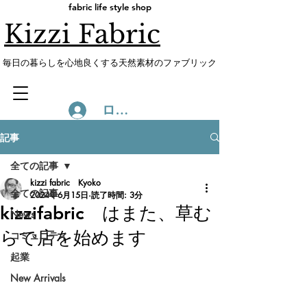
fabric life style shop
Kizzi Fabric
​毎日の暮らしを心地良くする天然素材のファブリック
ログイン
記事
全ての記事
kizzi fabric Kyoko
全ての記事
2024年6月15日
読了時間: 3分
kizzifabric はまた、草む
News
らで店を始めます
コミュニティ
起業
New Arrivals