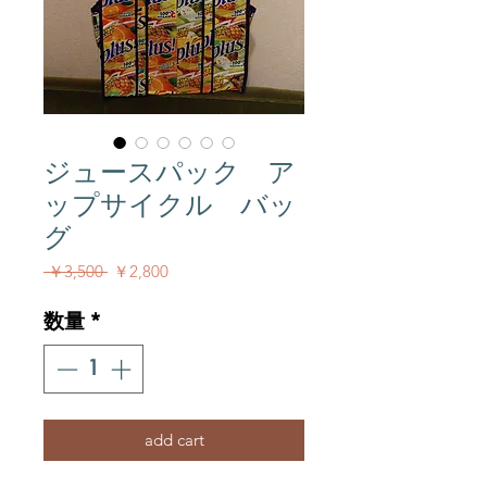
ジュースパック ア
ップサイクル バッ
グ
通常価格
セール価格
 ￥3,500 
￥2,800
数量
*
add cart