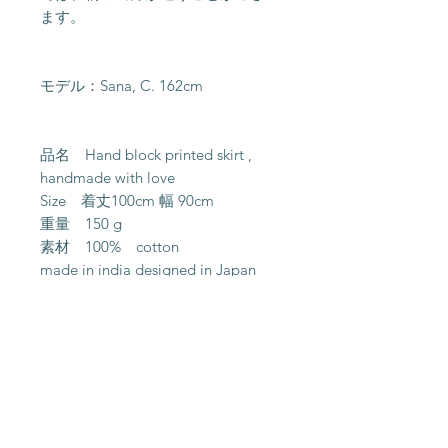
ます。
モデル：Sana, C. 162cm
品名 Hand block printed skirt ,
handmade with love
Size 着丈100cm 幅 90cm
重量 150 g
素材 100% cotton
made in india designed in Japan
お洗濯 洗濯機ok
About Us
Shipping &
Contact
Returns
Stockists
Store Policy