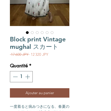
Block print Vintage
mughal スカート
Prix original
Prix promotionnel
 17 600 JPY 
12 320 JPY
Quantité
*
Ajouter au panier
一度着ると病みつきになる、春夏の