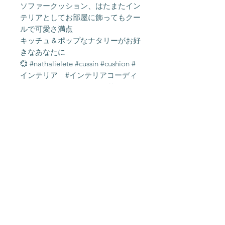
ソファークッション、はたまたイン
テリアとしてお部屋に飾ってもクー
ルで可愛さ満点
キッチュ＆ポップなナタリーがお好
きなあなたに
💞 #nathalielete #cussin #cushion #
インテリア #インテリアコーディ
ネート #猫好き #猫のいる暮らし #
猫好きさんと繋がりたい #猫のいる
生活 #猫 #動物柄 #インテリア
好き #引っ越し祝い
店頭での同時販売について
こちらの商品は店頭にて同時に販売し
ております。 ご注文いただいた後に
在庫状況を確認いたしますが,「在庫
切れ」の場合がございます。 その際
About Us
Shipping &
はメールにてご連絡いたします。何と
Contact
Returns
ぞご了承ください。