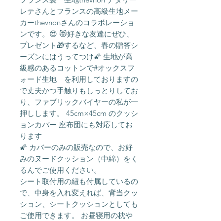
レテさんとフランスの高級生地メー
カーthevnonさんのコラボレーショ
ンです。😍 😻好きな友達にぜひ、
プレゼント🎁するなど、春の贈答シ
ーズンにはうってつけ🌠 生地が高
級感のあるコットンで#オックスフ
ォード生地 を利用しておりますの
で丈夫かつ手触りもしっとりしてお
り、ファブリックバイヤーの私が一
押しします。 45cm×45cm のクッシ
ョンカバー 座布団にも対応してお
ります
🌠 カバーのみの販売なので、お好
みのヌードクッション（中綿）をく
るんでご使用ください。
シート取付用の紐も付属しているの
で、中身を入れ変えれば、背当クッ
ション、シートクッションとしても
ご使用できます。 お昼寝用の枕や