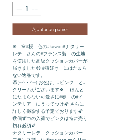
Ajouter au panier
☀ 🌸#桜 色の#kawaii#ナタリー
レテ さんの#フランス製 の生地
を使用した高級クッションカバーが
届きました😍 #猫好き にはたまら
ない逸品です。
😻(=^・^=) お色は、#ピンク と#
クリームがございます🍀 ほんと
にたまらない可愛さに#春 の#イ
ンテリア にうってつけ🌠 さらに
詳しく撮影する予定でおります🌠
数個ずつの入荷でピンクは特に売り
切れ必須🌠
ナタリーレテ クッションカバー
フランス製 生地thevnon ナタリー