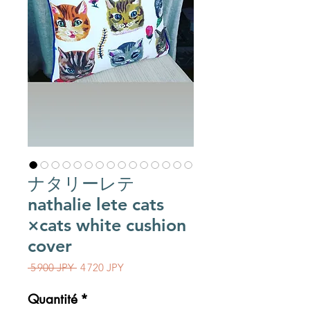
ナタリーレテ
nathalie lete cats
×cats white cushion
cover
Prix original
Prix promotionnel
 5 900 JPY 
4 720 JPY
Quantité
*