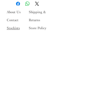
ております。 ご注文いただいた後に
在庫状況を確認いたしますが,「在庫
切れ」の場合がございます。 その際
About Us
Shipping &
はメールにてご連絡いたします。何と
Contact
Returns
ぞご了承ください。
Stockists
Store Policy
メルマガ登録
> SALE情報をメールでお届けしま
す <