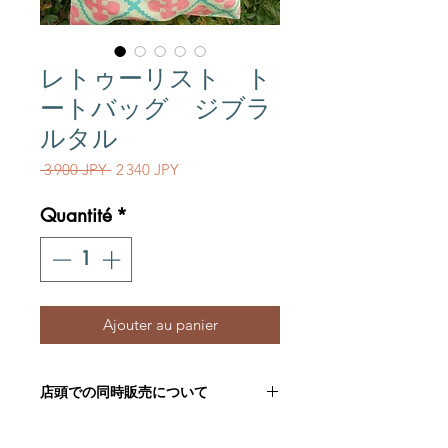
レトゥーリスト ト
ートバッグ ジブラ
ルタル
Prix original
Prix promotionnel
 3 900 JPY 
2 340 JPY
Quantité
*
Ajouter au panier
店頭での同時販売について
こちらの商品は店頭にて同時に販売し