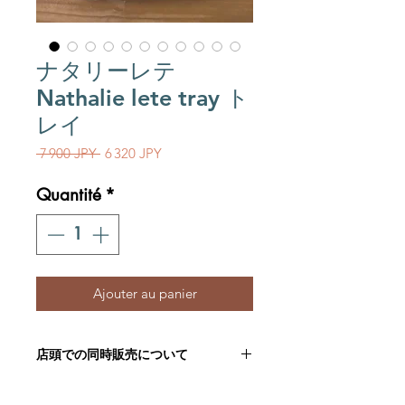
ナタリーレテ
Nathalie lete tray ト
レイ
Prix original
Prix promotionnel
 7 900 JPY 
6 320 JPY
Quantité
*
Ajouter au panier
店頭での同時販売について
こちらの商品は店頭にて同時に販売し