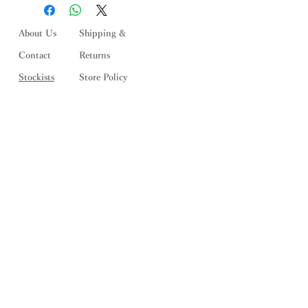
ております。 ご注文いただいた後に
在庫状況を確認いたしますが,「在庫
切れ」の場合がございます。 その際
About Us
Shipping &
はメールにてご連絡いたします。何と
Contact
Returns
ぞご了承ください。
Stockists
Store Policy
メルマガ登録
> SALE情報をメールでお届けしま
す <