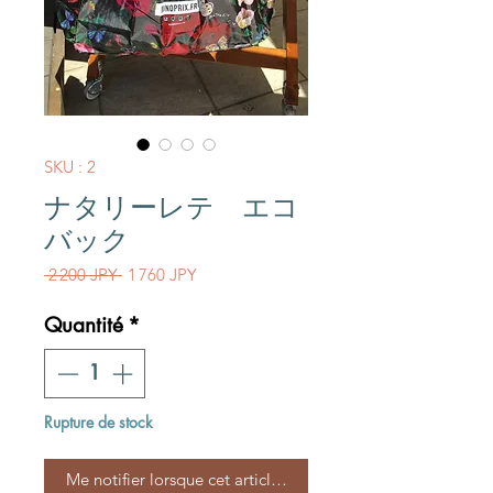
SKU : 2
ナタリーレテ エコ
バック
Prix original
Prix promotionnel
 2 200 JPY 
1 760 JPY
Quantité
*
Rupture de stock
Me notifier lorsque cet article est disponible