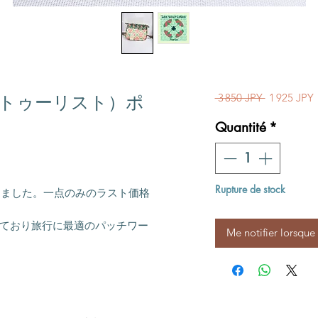
Prix origina
P
 3 850 JPY 
1 925 JPY
s（レ・トゥーリスト）ポ
Quantité
*


Rupture de stock
りました。一点のみのラスト価格
ており旅行に最適のパッチワー
Me notifier lorsque 