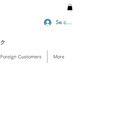
Se connecter
ック
 Foreign Customers
More