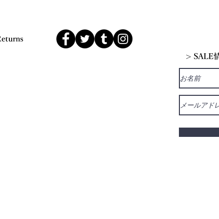
Returns
> SAL