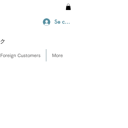
Se connecter
ック
 Foreign Customers
More