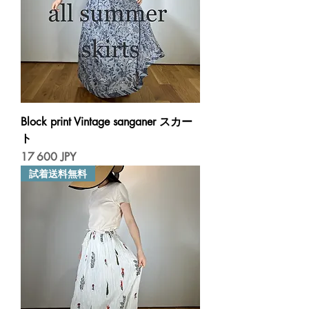
Block print Vintage sanganer スカー
ト
Prix
17 600 JPY
試着送料無料