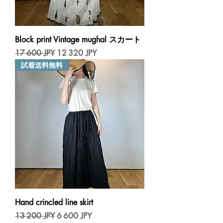
Block print Vintage mughal スカート
Prix original
Prix promotionnel
17 600 JPY
12 320 JPY
試着送料無料
Hand crincled line skirt
Prix original
Prix promotionnel
13 200 JPY
6 600 JPY