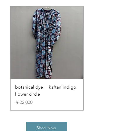
botanical dye kaftan indigo
botanical dye kafta
flower circle
grace
在庫なし
価格
￥22,000
Shop Now