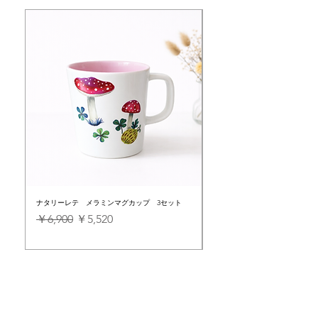
ナタリーレテ メラミンマグカップ 3セット
ナタリーレテ pvcコーティン
通常価格
セール価格
通常価格
￥6,900
￥5,520
￥4,500
Shop Now