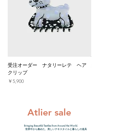
受注オーダー ナタリーレテ ヘア
受注オーダー ナタ
クリップ
クリップ
価格
価格
￥5,900
￥5,900
​Atlier sale
Bringing Beautiful Textiles from Around the World.
世界中から集めた、美しいテキスタイルと暮らしの道具