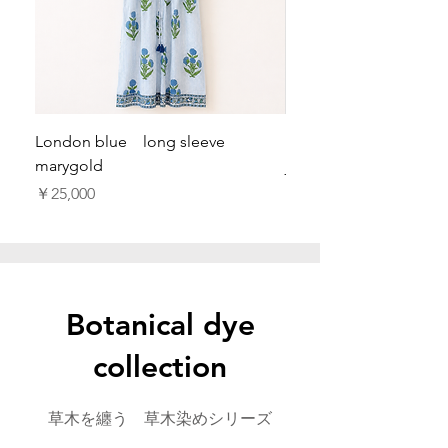
London blue long sleeve
London blue long s
marygold
jasmin
価格
価格
￥25,000
￥25,000
​Botanical dye
collection
草木を纏う 草木染めシリーズ