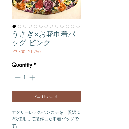
うさぎ×お花巾着バ
ッグ ピンク
Regular Price
Sale Price
 ¥3,500 
¥1,750
Quantity
*
Add to Cart
ナタリーレテのハンカチを、贅沢に
2枚使用して製作した巾着バッグで
す。