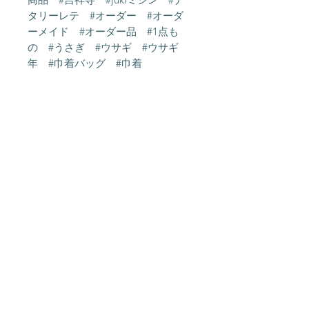
タリーレテ #オーダー #オーダ
ーメイド #オーダー品 #1点も
の #うさぎ #ウサギ #ウサギ
年 #巾着バッグ #巾着
About Us
Shipping &
Contact
Returns
Stockists
Store Policy
メルマガ登録
> SALE情報をメールでお届けしま
す <