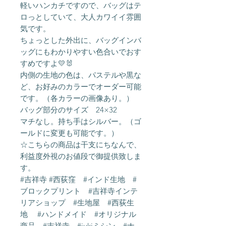
軽いハンカチですので、バッグはテ
ロっとしていて、大人カワイイ雰囲
気です。
ちょっとした外出に、バッグインバ
ッグにもわかりやすい色合いでおす
すめですよ💛🐰
内側の生地の色は、パステルや黒な
ど、お好みのカラーでオーダー可能
です。（各カラーの画像あり。）
バッグ部分のサイズ 24×32
マチなし。持ち手はシルバー。（ゴ
ールドに変更も可能です。）
☆こちらの商品は干支にちなんで、
利益度外視のお値段で御提供致しま
す。
#吉祥寺 #西荻窪 #インド生地 #
ブロックプリント #吉祥寺インテ
リアショップ #生地屋 #西荻生
地 #ハンドメイド #オリジナル
商品 #吉祥寺 #jukiミシン #ナ