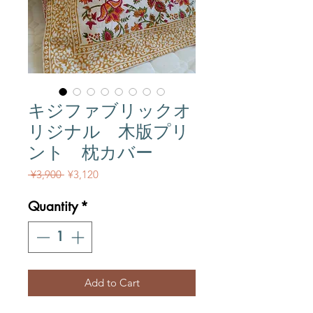
キジファブリックオ
リジナル 木版プリ
ント 枕カバー
Regular Price
Sale Price
 ¥3,900 
¥3,120
Quantity
*
Add to Cart