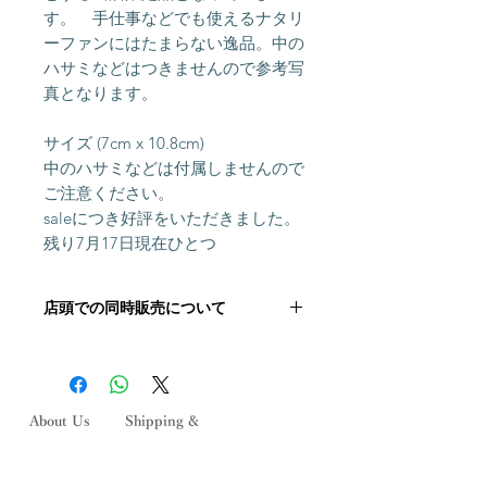
す。 手仕事などでも使えるナタリ
ーファンにはたまらない逸品。中の
ハサミなどはつきませんので参考写
真となります。
サイズ (7cm x 10.8cm)
中のハサミなどは付属しませんので
ご注意ください。
saleにつき好評をいただきました。
残り7月17日現在ひとつ
店頭での同時販売について
こちらの商品は店頭にて同時に販売し
ております。 ご注文いただいた後に
在庫状況を確認いたしますが,「在庫
切れ」の場合がございます。 その際
About Us
Shipping &
はメールにてご連絡いたします。何と
Contact
Returns
ぞご了承ください。