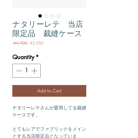
ナタリーレテ 当店
限定品 裁縫ケース
Regular Price
Sale Price
 ¥4,900 
¥2,450
Quantity
*
Add to Cart
ナタリーレテさんが愛用してる裁縫
ケースです。
とてもレアでファブリックをメイン
とする当店限定品となっていま