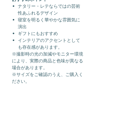
ナタリー・レテならではの芸術
性あふれるデザイン
寝室を明るく華やかな雰囲気に
演出
ギフトにもおすすめ
インテリアのアクセントとして
も存在感があります。
※撮影時の光の加減やモニター環境
により、実際の商品と色味が異なる
場合があります。
※サイズをご確認のうえ、ご購入く
ださい。
店頭での同時販売について
こちらの商品は店頭にて同時に販売し
ております。 ご注文いただいた後に
在庫状況を確認いたしますが,「在庫
切れ」の場合がございます。 その際
About Us
Shipping &