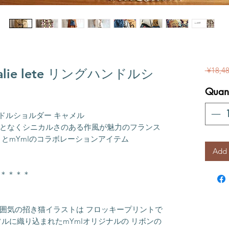
 ¥18,48
lie lete リングハンドルシ
Quant
リングハンドルショルダー キャメル
となくシニカルさのある作風が魅力のフランス
とmYmIのコラボレーションアイテム
Add 
＊＊＊＊
囲気の招き猫イラストは フロッキープリントで
ルに織り込まれたmYmIオリジナルの リボンの