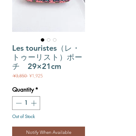
Les touristes（レ・
トゥーリスト）ポー
チ 29×21cm
Regular Price
Sale Price
 ¥3,850 
¥1,925
Quantity
*
Out of Stock
Notify When Available