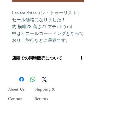
Les touristes（レ・トゥーリスト）
セール価格になりました！
約 横幅28,高さ21,マチ7.5 (cm)
中はビニールコーティングとなって
おり、旅行などに最適です。
店頭での同時販売について
こちらの商品は店頭にて同時に販売し
ております。 ご注文いただいた後に
在庫状況を確認いたしますが,「在庫
切れ」の場合がございます。 その際
About Us
Shipping &
はメールにてご連絡いたします。何と
Contact
Returns
ぞご了承ください。
Stockists
Store Policy