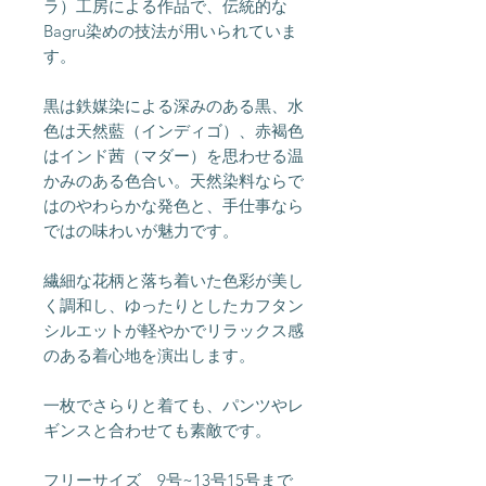
ラ）工房による作品で、伝統的な
Bagru染めの技法が用いられていま
す。
黒は鉄媒染による深みのある黒、水
色は天然藍（インディゴ）、赤褐色
はインド茜（マダー）を思わせる温
かみのある色合い。天然染料ならで
はのやわらかな発色と、手仕事なら
ではの味わいが魅力です。
繊細な花柄と落ち着いた色彩が美し
く調和し、ゆったりとしたカフタン
シルエットが軽やかでリラックス感
のある着心地を演出します。
一枚でさらりと着ても、パンツやレ
ギンスと合わせても素敵です。
フリーサイズ 9号~13号15号まで