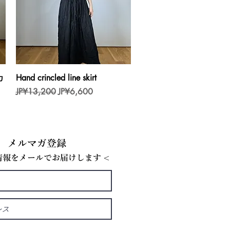
제품보기
カ
Hand crincled line skirt
일반가
할인가
JP¥13,200
JP¥6,600
メルマガ登録
E情報をメールでお届けします <