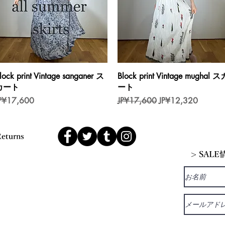
제품보기
제품보기
lock print Vintage sanganer ス
Block print Vintage mughal ス
カート
ート
가격
일반가
할인가
P¥17,600
JP¥17,600
JP¥12,320
Returns
> SAL