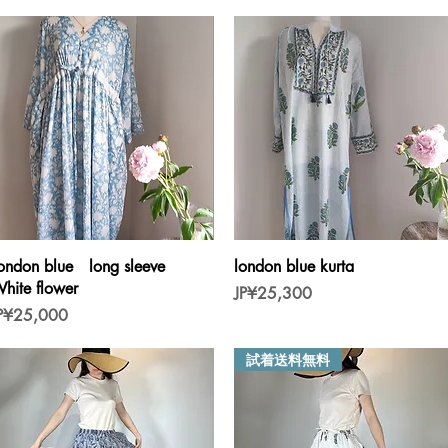
제품보기
제품보기
ondon blue long sleeve
london blue kurta
hite flower
가격
JP¥25,300
가격
P¥25,000
試着送料無料