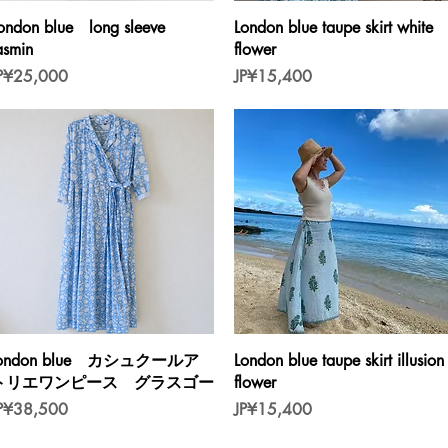
제품보기
제품보기
ondon blue long sleeve
London blue taupe skirt white
asmin
flower
가격
가격
P¥25,000
JP¥15,400
제품보기
제품보기
london blue カシュクールア
London blue taupe skirt illusion
トリエワンピース グラスゴー
flower
가격
가격
P¥38,500
JP¥15,400