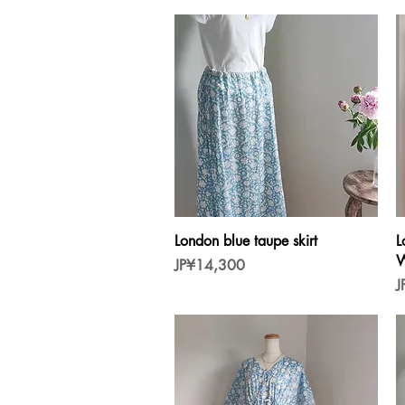
제품보기
London blue taupe skirt
L
W
가격
JP¥14,300
J