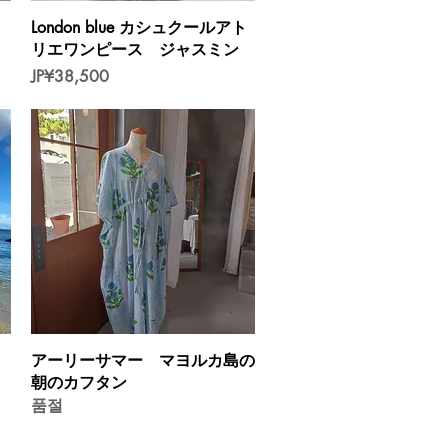
제품보기
London blue カシュクールアト
リエワンピース ジャスミン
가격
JP¥38,500
제품보기
アーリーサマー マヨルカ島の
朝のカフタン
품절