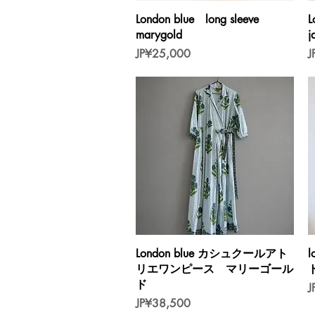
제품보기
London blue long sleeve
L
marygold
j
가격
JP¥25,000
J
제품보기
London blue カシュクールアト
リエワンピース マリーゴール
ド
J
가격
JP¥38,500