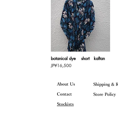
제품보기
botanical dye short kaftan
가격
JP¥16,500
About Us
Shipping & 
Contact
Store Policy
Stockists