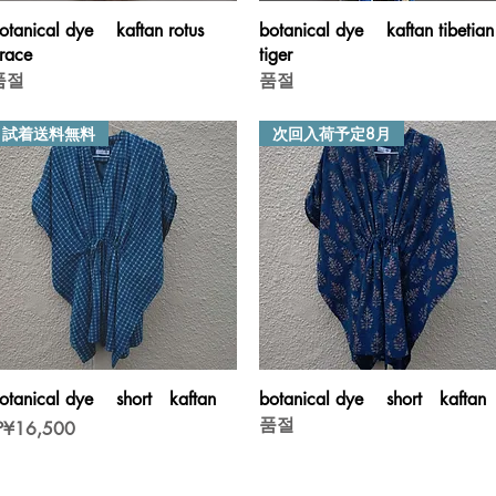
제품보기
제품보기
otanical dye kaftan rotus
botanical dye kaftan tibetian
race
tiger
품절
품절
試着送料無料
次回入荷予定8月
제품보기
제품보기
otanical dye short kaftan
botanical dye short kaftan
품절
가격
P¥16,500