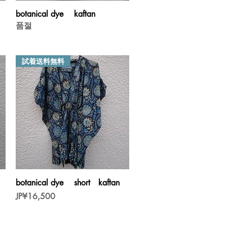
제품보기
botanical dye kaftan
품절
試着送料無料
제품보기
botanical dye short kaftan
가격
JP¥16,500