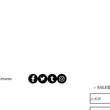
Returns
> SAL