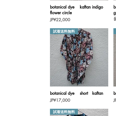
제품보기
botanical dye kaftan indigo
b
flower circle
g
가격
JP¥22,000
試着送料無料
제품보기
botanical dye short kaftan
b
가격
JP¥17,000
J
試着送料無料