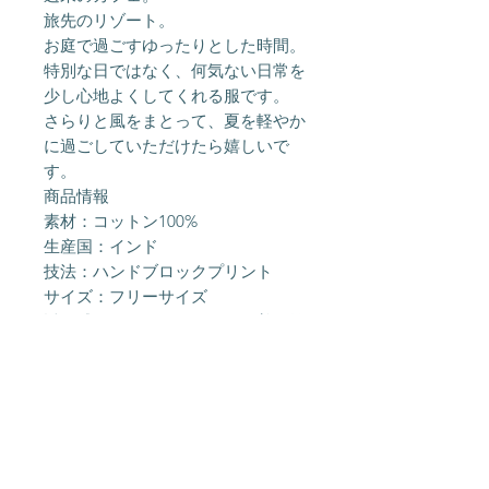
旅先のリゾート。
お庭で過ごすゆったりとした時間。
特別な日ではなく、何気ない日常を
少し心地よくしてくれる服です。
さらりと風をまとって、夏を軽やか
に過ごしていただけたら嬉しいで
す。
商品情報
素材：コットン100%
生産国：インド
技法：ハンドブロックプリント
サイズ：フリーサイズ
透け感：ややあり（インナー着用推
奨）
ポケット：あり
お洗濯：手洗いまたはネット使用で
洗濯機可
サイズ