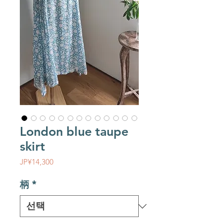
London blue taupe
skirt
가격
JP¥14,300
柄
*