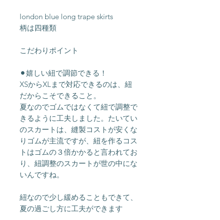
london blue long trape skirts
柄は四種類
こだわりポイント
⚫︎嬉しい紐で調節できる！
XSからXLまで対応できるのは、紐
だからこそできること。
夏なのでゴムではなくて紐で調整で
きるように工夫しました。たいてい
のスカートは、縫製コストが安くな
りゴムが主流ですが、紐を作るコス
トはゴムの３倍かかると言われてお
り、紐調整のスカートが世の中にな
いんですね。
紐なので少し緩めることもできて、
夏の過ごし方に工夫ができます