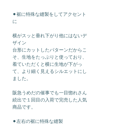
⚫︎裾に特殊な縫製をしてアクセント
に
横がスッと垂れ下がり他にはないデ
ザイン
台形にカットしたパターンだからこ
そ、生地をたっぷりと使っており、
着ていただくと横に生地が下がっ
て、より細く見えるシルエットにし
ました。
阪急うめだの催事でも一目惚れさん
続出で１回目の入荷で完売した人気
商品です。
⚫︎左右の裾に特殊な縫製
ワンポイントにシンプルな上にデザ
インはラップスカートのようなシル