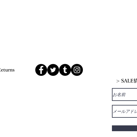
Returns
> SAL