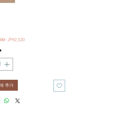
일반가
할인가
600 
JP¥2,520
*
에 추가