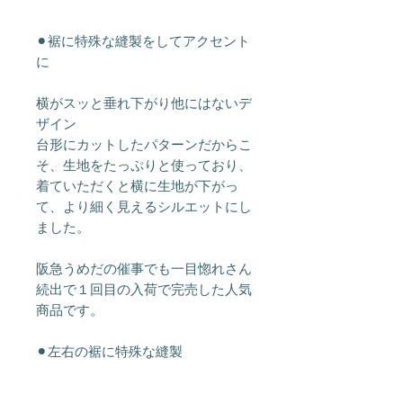
⚫︎裾に特殊な縫製をしてアクセント
に
横がスッと垂れ下がり他にはないデ
ザイン
台形にカットしたパターンだからこ
そ、生地をたっぷりと使っており、
着ていただくと横に生地が下がっ
て、より細く見えるシルエットにし
ました。
阪急うめだの催事でも一目惚れさん
続出で１回目の入荷で完売した人気
商品です。
⚫︎左右の裾に特殊な縫製
ワンポイントにシンプルな上にデザ
インはラップスカートのようなシル