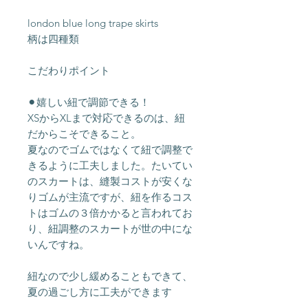
london blue long trape skirts
柄は四種類
こだわりポイント
⚫︎嬉しい紐で調節できる！
XSからXLまで対応できるのは、紐
だからこそできること。
夏なのでゴムではなくて紐で調整で
きるように工夫しました。たいてい
のスカートは、縫製コストが安くな
りゴムが主流ですが、紐を作るコス
トはゴムの３倍かかると言われてお
り、紐調整のスカートが世の中にな
いんですね。
紐なので少し緩めることもできて、
夏の過ごし方に工夫ができます