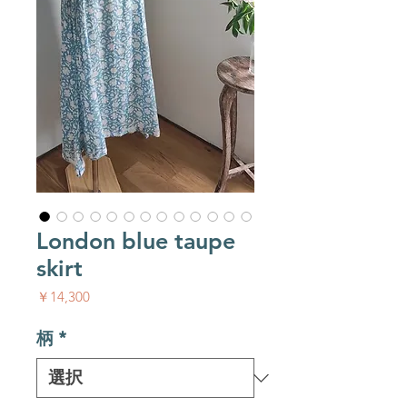
London blue taupe
skirt
価格
￥14,300
柄
*