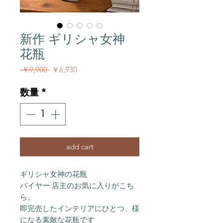
新作 ギリシャ女神
花瓶
通常価格
セール価格
 ￥9,900 
￥6,930
数量
*
add cart
ギリシャ女神の花瓶

バイヤー 店主のお気に入りがこち
ら。

即完売したインテリアにひとつ、様
になる素敵な花瓶です 
