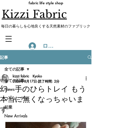
fabric life style shop
Kizzi Fabric
​毎日の暮らしを心地良くする天然素材のファブリック
ログイン
記事
全ての記事
kizzi fabric Kyoko
全ての記事
2024年8月17日
読了時間: 2分
幻 手のひらトレイ もう
News
本当に無くなっちゃいま
コミュニティ
起業
す
New Arrivals